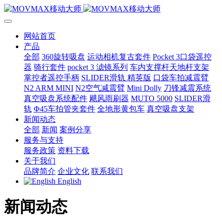
网站首页
产品
全部
360旋转吸盘
运动相机复古套件
Pocket 3口袋遥控
器
骑行套件
pocket 3 滤镜系列
车内支撑杆天地杆支架
掌控者遥控手柄
SLIDER滑轨 精英版
口袋车拍减震臂
N2 ARM MINI
N2空气减震臂
Mini Dolly
刀锋减震系统
真空吸盘系统配件
飓风雨刷器
MUTO 5000
SLIDER滑
轨
Φ45车拍管夹套件
全地形黄包车
真空吸盘支架
新闻动态
全部
新闻
案例分享
服务与支持
服务政策
资料下载
关于我们
品牌简介
企业文化
联系我们
English
新闻动态