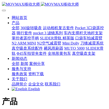
网站首页
产品
全部
360旋转吸盘
运动相机复古套件
Pocket 3口袋遥控
器
骑行套件
pocket 3 滤镜系列
车内支撑杆天地杆支架
掌控者遥控手柄
SLIDER滑轨 精英版
口袋车拍减震臂
N2 ARM MINI
N2空气减震臂
Mini Dolly
刀锋减震系统
真空吸盘系统配件
飓风雨刷器
MUTO 5000
SLIDER滑
轨
Φ45车拍管夹套件
全地形黄包车
真空吸盘支架
新闻动态
全部
新闻
案例分享
服务与支持
服务政策
资料下载
关于我们
品牌简介
企业文化
联系我们
English
产品