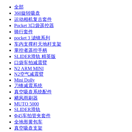
全部
360旋转吸盘
运动相机复古套件
Pocket 3口袋遥控器
骑行套件
pocket 3 滤镜系列
车内支撑杆天地杆支架
掌控者遥控手柄
SLIDER滑轨 精英版
口袋车拍减震臂
N2 ARM MINI
N2空气减震臂
Mini Dolly
刀锋减震系统
真空吸盘系统配件
飓风雨刷器
MUTO 5000
SLIDER滑轨
Φ45车拍管夹套件
全地形黄包车
真空吸盘支架