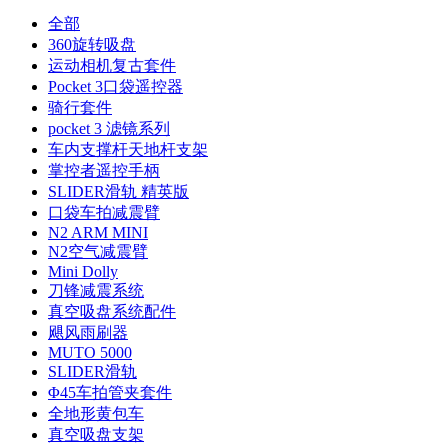
全部
360旋转吸盘
运动相机复古套件
Pocket 3口袋遥控器
骑行套件
pocket 3 滤镜系列
车内支撑杆天地杆支架
掌控者遥控手柄
SLIDER滑轨 精英版
口袋车拍减震臂
N2 ARM MINI
N2空气减震臂
Mini Dolly
刀锋减震系统
真空吸盘系统配件
飓风雨刷器
MUTO 5000
SLIDER滑轨
Φ45车拍管夹套件
全地形黄包车
真空吸盘支架