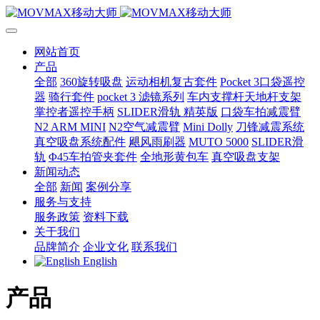
网站首页
产品
全部
360旋转吸盘
运动相机复古套件
Pocket 3口袋遥控
器
骑行套件
pocket 3 滤镜系列
车内支撑杆天地杆支架
掌控者遥控手柄
SLIDER滑轨 精英版
口袋车拍减震臂
N2 ARM MINI
N2空气减震臂
Mini Dolly
刀锋减震系统
真空吸盘系统配件
飓风雨刷器
MUTO 5000
SLIDER滑
轨
Φ45车拍管夹套件
全地形黄包车
真空吸盘支架
新闻动态
全部
新闻
案例分享
服务与支持
服务政策
资料下载
关于我们
品牌简介
企业文化
联系我们
English
产品