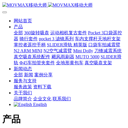
网站首页
产品
全部
360旋转吸盘
运动相机复古套件
Pocket 3口袋遥控
器
骑行套件
pocket 3 滤镜系列
车内支撑杆天地杆支架
掌控者遥控手柄
SLIDER滑轨 精英版
口袋车拍减震臂
N2 ARM MINI
N2空气减震臂
Mini Dolly
刀锋减震系统
真空吸盘系统配件
飓风雨刷器
MUTO 5000
SLIDER滑
轨
Φ45车拍管夹套件
全地形黄包车
真空吸盘支架
新闻动态
全部
新闻
案例分享
服务与支持
服务政策
资料下载
关于我们
品牌简介
企业文化
联系我们
English
产品