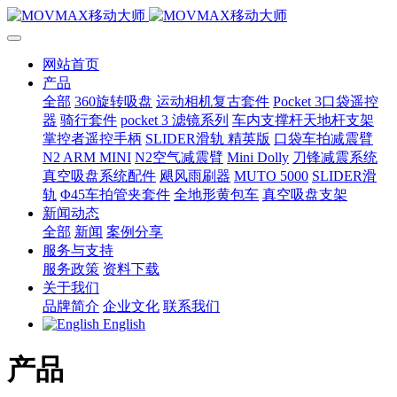
网站首页
产品
全部
360旋转吸盘
运动相机复古套件
Pocket 3口袋遥控
器
骑行套件
pocket 3 滤镜系列
车内支撑杆天地杆支架
掌控者遥控手柄
SLIDER滑轨 精英版
口袋车拍减震臂
N2 ARM MINI
N2空气减震臂
Mini Dolly
刀锋减震系统
真空吸盘系统配件
飓风雨刷器
MUTO 5000
SLIDER滑
轨
Φ45车拍管夹套件
全地形黄包车
真空吸盘支架
新闻动态
全部
新闻
案例分享
服务与支持
服务政策
资料下载
关于我们
品牌简介
企业文化
联系我们
English
产品