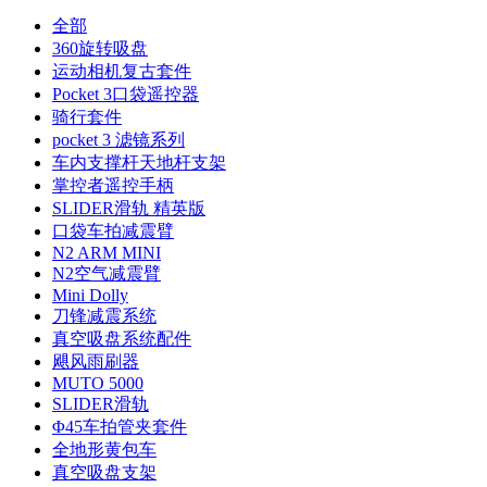
全部
360旋转吸盘
运动相机复古套件
Pocket 3口袋遥控器
骑行套件
pocket 3 滤镜系列
车内支撑杆天地杆支架
掌控者遥控手柄
SLIDER滑轨 精英版
口袋车拍减震臂
N2 ARM MINI
N2空气减震臂
Mini Dolly
刀锋减震系统
真空吸盘系统配件
飓风雨刷器
MUTO 5000
SLIDER滑轨
Φ45车拍管夹套件
全地形黄包车
真空吸盘支架