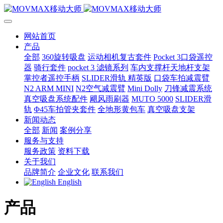
网站首页
产品
全部
360旋转吸盘
运动相机复古套件
Pocket 3口袋遥控
器
骑行套件
pocket 3 滤镜系列
车内支撑杆天地杆支架
掌控者遥控手柄
SLIDER滑轨 精英版
口袋车拍减震臂
N2 ARM MINI
N2空气减震臂
Mini Dolly
刀锋减震系统
真空吸盘系统配件
飓风雨刷器
MUTO 5000
SLIDER滑
轨
Φ45车拍管夹套件
全地形黄包车
真空吸盘支架
新闻动态
全部
新闻
案例分享
服务与支持
服务政策
资料下载
关于我们
品牌简介
企业文化
联系我们
English
产品