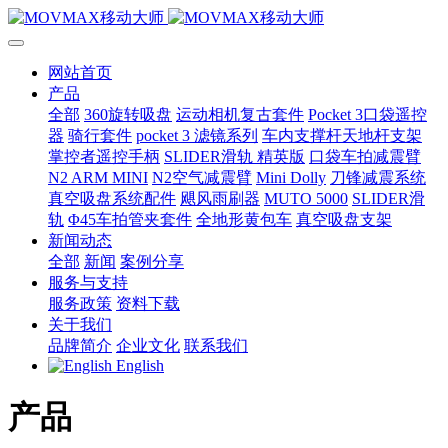
网站首页
产品
全部
360旋转吸盘
运动相机复古套件
Pocket 3口袋遥控
器
骑行套件
pocket 3 滤镜系列
车内支撑杆天地杆支架
掌控者遥控手柄
SLIDER滑轨 精英版
口袋车拍减震臂
N2 ARM MINI
N2空气减震臂
Mini Dolly
刀锋减震系统
真空吸盘系统配件
飓风雨刷器
MUTO 5000
SLIDER滑
轨
Φ45车拍管夹套件
全地形黄包车
真空吸盘支架
新闻动态
全部
新闻
案例分享
服务与支持
服务政策
资料下载
关于我们
品牌简介
企业文化
联系我们
English
产品