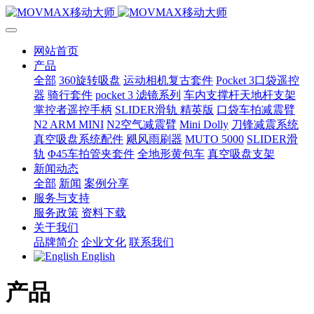
网站首页
产品
全部
360旋转吸盘
运动相机复古套件
Pocket 3口袋遥控
器
骑行套件
pocket 3 滤镜系列
车内支撑杆天地杆支架
掌控者遥控手柄
SLIDER滑轨 精英版
口袋车拍减震臂
N2 ARM MINI
N2空气减震臂
Mini Dolly
刀锋减震系统
真空吸盘系统配件
飓风雨刷器
MUTO 5000
SLIDER滑
轨
Φ45车拍管夹套件
全地形黄包车
真空吸盘支架
新闻动态
全部
新闻
案例分享
服务与支持
服务政策
资料下载
关于我们
品牌简介
企业文化
联系我们
English
产品