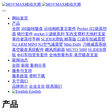
网站首页
产品
全部
360旋转吸盘
运动相机复古套件
Pocket 3口袋遥控
器
骑行套件
pocket 3 滤镜系列
车内支撑杆天地杆支架
掌控者遥控手柄
SLIDER滑轨 精英版
口袋车拍减震臂
N2 ARM MINI
N2空气减震臂
Mini Dolly
刀锋减震系统
真空吸盘系统配件
飓风雨刷器
MUTO 5000
SLIDER滑
轨
Φ45车拍管夹套件
全地形黄包车
真空吸盘支架
新闻动态
全部
新闻
案例分享
服务与支持
服务政策
资料下载
关于我们
品牌简介
企业文化
联系我们
English
产品