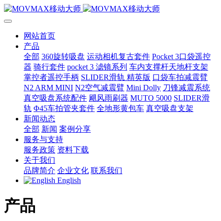
网站首页
产品
全部
360旋转吸盘
运动相机复古套件
Pocket 3口袋遥控
器
骑行套件
pocket 3 滤镜系列
车内支撑杆天地杆支架
掌控者遥控手柄
SLIDER滑轨 精英版
口袋车拍减震臂
N2 ARM MINI
N2空气减震臂
Mini Dolly
刀锋减震系统
真空吸盘系统配件
飓风雨刷器
MUTO 5000
SLIDER滑
轨
Φ45车拍管夹套件
全地形黄包车
真空吸盘支架
新闻动态
全部
新闻
案例分享
服务与支持
服务政策
资料下载
关于我们
品牌简介
企业文化
联系我们
English
产品